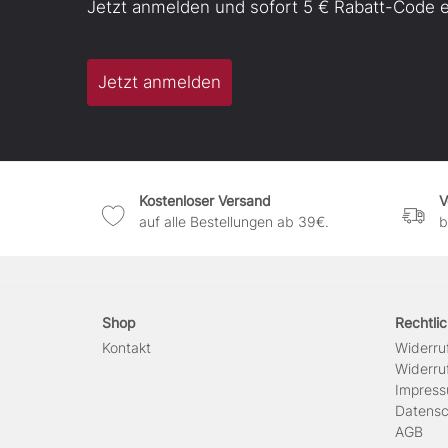
Jetzt anmelden und sofort 5 € Rabatt-Code e
Jetzt anmelden
Kostenloser Versand
V
auf alle Bestellungen ab 39€.
b
Shop
Rechtli
Kontakt
Widerruf
Widerruf
Impres
Daten­sc
AGB