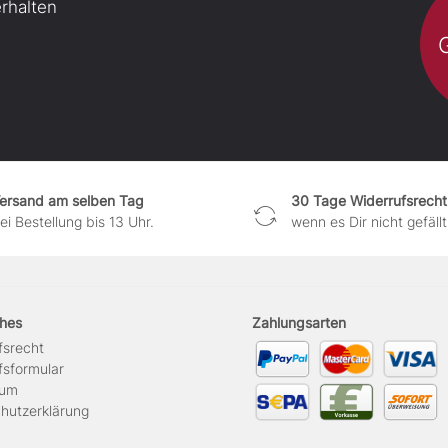
rhalten
ersand am selben Tag
30 Tage Widerrufsrecht
ei Bestellung bis 13 Uhr.
wenn es Dir nicht gefällt
ches
Zahlungsarten
s­recht
s­formular
sum
hutz­erklärung