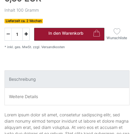
Inhalt
100
Gramm
Lieferzeit ca. 2 Wochen
In den Warenkorb
Wunschliste
* inkl. ges. MwSt. zzgl.
Versandkosten
Beschreibung
Weitere Details
Lorem ipsum dolor sit amet, consetetur sadipscing elitr, sed
diam nonumy eirmod tempor invidunt ut labore et dolore magna
aliquyam erat, sed diam voluptua. At vero eos et accusam et
justo duo dolores et ea rebum. Stet clita kasd gubergren, no sea