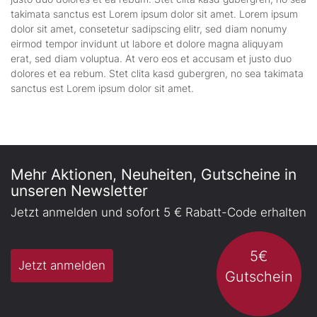
takimata sanctus est Lorem ipsum dolor sit amet. Lorem ipsum
dolor sit amet, consetetur sadipscing elitr, sed diam nonumy
eirmod tempor invidunt ut labore et dolore magna aliquyam
erat, sed diam voluptua. At vero eos et accusam et justo duo
dolores et ea rebum. Stet clita kasd gubergren, no sea takimata
sanctus est Lorem ipsum dolor sit amet.
Mehr Aktionen, Neuheiten, Gutscheine in
unseren Newsletter
Jetzt anmelden und sofort 5 € Rabatt-Code erhalten
5€
Jetzt anmelden
Gutschein